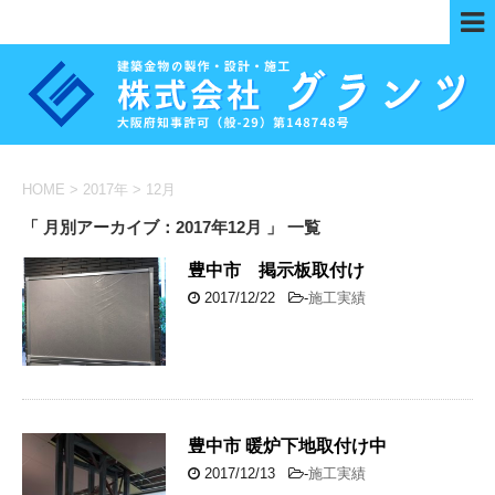
HOME
>
2017年
>
12月
「 月別アーカイブ：2017年12月 」 一覧
豊中市 掲示板取付け
2017/12/22
-
施工実績
豊中市 暖炉下地取付け中
2017/12/13
-
施工実績