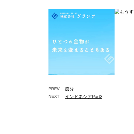
PREV
節分
NEXT
インドネシアPart2
Facebookページを設置し
もう
ました
大阪府
構える
いつもホームページをご覧いた
築金物
だきありがとうございます。 大
阪市を中心に建築金物を中心メ
インに取り扱っ …