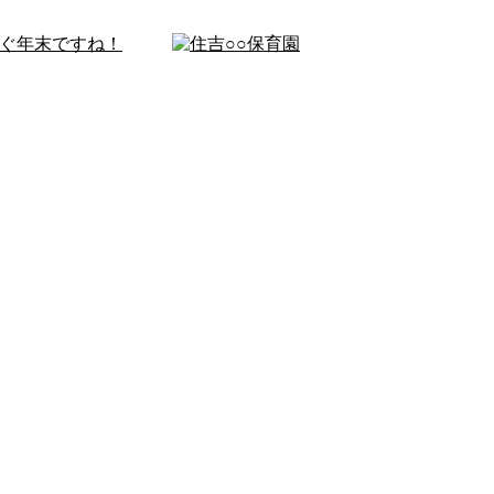
すぐ年末ですね！
住吉○○保育園
大阪市東住吉区に拠点を
子供侵入防止施工 …
株式会社グランツは、建
施工・製作を得意とする
会社です。 もう …